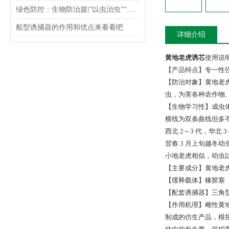
绿色防控：生物防治篇|“以虫治虫”“以螨治螨”，捕食螨在茶园的应用
船型诱捕器的作用和优点来看看吧
详细介绍
黄地老虎诱芯
使用说
【产品特点】专一性强
【防治对象】黄地老虎（
虫，为害各种农作物
【生物学习性】成虫体
横线为双条曲线但多
西北 2～3 代，华北
翌春 3 月上旬越冬
小地老虎相似，幼虫以
【主要成分】黄地老
【缓释载体】橡胶塞
【配套诱捕器】三角
【作用机理】雌性黄
制成的仿生产品，模