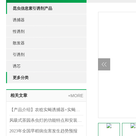
昆虫信息素引诱剂产品
诱捕器
性诱剂
散发器
引诱剂
诱芯
更多分类
相关文章
+MORE
【产品介绍】农稔实蝇诱捕器+实蝇诱芯
风吸式茶园杀虫灯的功能特点和安装方法
2023年全国早稻病虫害发生趋势预报