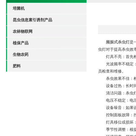
培菌机
昆虫信息素引诱剂产品
农林物联网
频振式杀虫灯
是
植保产品
虫灯对于提高杀虫效
生物农药
灯具不亮：首先检查
光波频率不稳定：频
肥料
员检查和维修。
杀虫效果不佳：检查
设备过热：长时间使
清洁问题：杀虫灯使
电压不稳定：电压波
设备噪音：如果设备
控制面板故障：控制
灯具移位或损坏：确
季节性调整：根据不