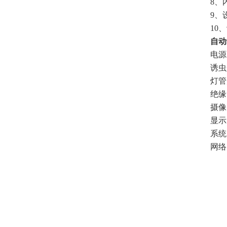
8、
9、
10
自动
电源
诱虫
灯管
绝缘
摄像
显示
系统：
网络