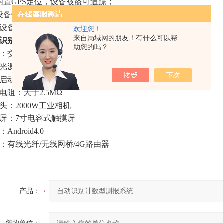
内置GPS定位，设备被盗可追踪；
设备带手机APP和web管理平台，可远程管理设备；
、设备带散虫装置，保证拍照清晰；
欢迎您！
来自局域网的朋友！有什么可以帮
识别计数型测报系统
技术参数：
助您的吗？
：交流电220V
光源：20W黑光灯诱虫灯管
启动时间：开机后小于5秒
电阻：大于2.5MΩ
头：2000W工业相机
屏：7寸电容式触摸屏
Android4.0
：有线光纤/无线网桥/4G路由器
产品：
您的单位：