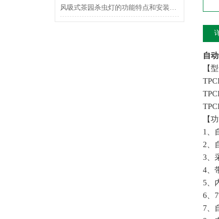
风吸式茶园杀虫灯的功能特点和安装方法
自动
【型
TP
TP
TP
【功
1、
2、
3、
4、
5、
6、
7、