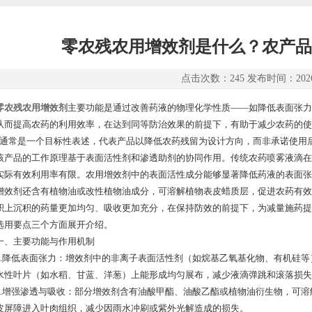
零农残农用增效剂是什么？农产品
点击次数：245 发布时间：2026-
零农残农用增效剂
主要功能是通过改善药液的物理化学性质——如降低表面张力
从而提高农药的利用效率，在达到同等防治效果的前提下，有助于减少农药的使
”通常是一个目标性表述，代表产品以降低农药残留为设计方向，而非承诺使用
品的工作原理基于表面活性剂和渗透助剂的协同作用。传统农药喷雾液滴在
实际有效利用率有限。农用增效剂中的表面活性成分能够显著降低药液的表面张
增效剂还含有植物油或改性植物油成分，可溶解植物表皮蜡质层，促进农药有效
积上沉积的药量更加均匀、吸收更加充分，在保持防效的前提下，为减量施药提
选用要点三个方面展开介绍。
主要功能与作用机制
降低表面张力：增效剂中的非离子表面活性剂（如烷基乙氧基化物、有机硅等）可使水
水性叶片（如水稻、甘蓝、洋葱）上能形成均匀展布，减少液滴弹跳和滚落损失
增强渗透与吸收：部分增效剂含有油酸甲酯、油酸乙酯或植物油衍生物，可溶
皮屏障进入叶肉组织，减少因雨水冲刷或紫外光解造成的损失。