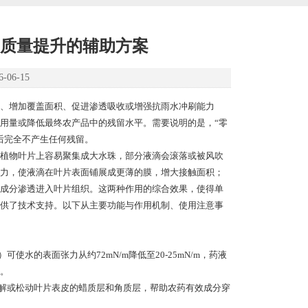
质量提升的辅助方案
06-15
、增加覆盖面积、促进渗透吸收或增强抗雨水冲刷能力
用量或降低最终农产品中的残留水平。需要说明的是，“零
后完全不产生任何残留。
植物叶片上容易聚集成大水珠，部分液滴会滚落或被风吹
力，使液滴在叶片表面铺展成更薄的膜，增大接触面积；
成分渗透进入叶片组织。这两种作用的综合效果，使得单
供了技术支持。以下从主要功能与作用机制、使用注意事
的表面张力从约72mN/m降低至20-25mN/m，药液
。
解或松动叶片表皮的蜡质层和角质层，帮助农药有效成分穿