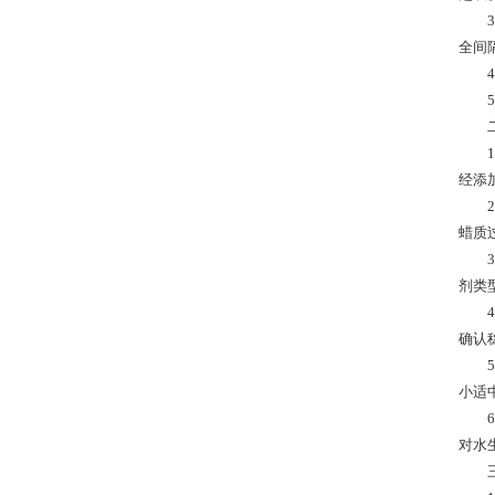
3.
全间
4.
5.
二、
1.
经添
2.
蜡质
3.
剂类
4.
确认
5.
小适
6.
对水
三