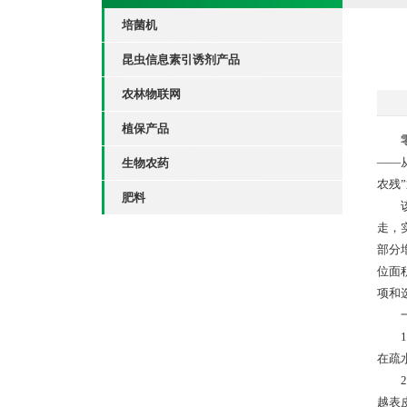
培菌机
昆虫信息素引诱剂产品
农林物联网
植保产品
——
生物农药
农残
肥料
该产
走，
部分
位面
项和
一、
1.
在疏
2.
越表