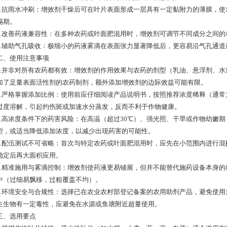
抗雨水冲刷：增效剂干燥后可在叶片表面形成一层具有一定黏附力的薄膜，使
隔期。
改善药液兼容性：在多种农药或叶面肥混用时，增效剂可调节不同成分之间的
辅助气孔吸收：极细小的药液雾滴在表面张力显著降低后，更容易沿气孔通道
使用注意事项
并非对所有农药都有效：增效剂的作用效果与农药的剂型（乳油、悬浮剂、水
加了足量表面活性剂的农药制剂，额外添加增效剂的边际效益可能有限。
严格掌握添加比例：使用前应仔细阅读产品说明书，按照推荐浓度稀释（通常为稀释
过度溶解，引起灼伤斑或加速水分蒸发，反而不利于作物健康。
高浓度条件下的药害风险：在高温（超过30℃）、强光照、干旱或作物幼嫩期
型，或适当降低添加浓度，以减少出现药害的可能性。
配伍测试不可省略：首次与特定农药或叶面肥混用时，应先在小范围内进行混
稳定后再大面积应用。
精准施用与雾滴控制：增效剂使药液更易铺展，但并不能替代施药设备本身的
中（过细易飘移，过粗覆盖不均）。
环境安全与合规性：选择已在农业农村部登记备案的农用助剂产品，避免使用来
生生物有一定毒性，应避免在水源或鱼塘附近超量使用。
、选用要点