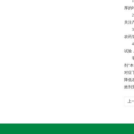
1.
厚的
2.
关注
3.
农药
4.
试验
零农
剂”
对症
降低
效剂
上
用