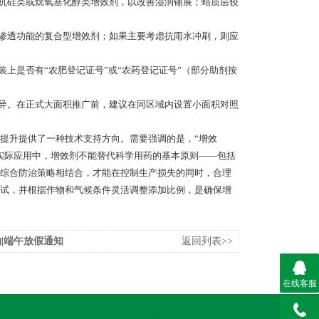
机硅类或烷氧基化醇类增效剂，以改善湿润铺展；蜡质层较
渗透功能的复合型增效剂；如果主要考虑抗雨水冲刷，则应
上是否有“农肥登记证号”或“农药登记证号”（部分助剂按
异。在正式大面积推广前，建议在同区域内设置小面积对照
升提供了一种技术支持方向。需要强调的是，“增效
实际应用中，增效剂不能替代科学用药的基本原则——包括
综合防治策略相结合，才能在控制生产损失的同时，合理
试，并根据作物和气候条件灵活调整添加比例，是确保增
|端午放假通知
返回列表>>
在线客服