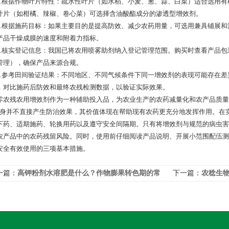
根据作物叶片特性：疏水性叶片（如水稻、小麦、葱、蒜、白菜）适合选用有
叶片（如柑橘、辣椒、卷心菜）可选择含油酸酯成分的渗透型增效剂。
根据施药目标：如果主要目的是提高防效、减少农药用量，可选用兼具铺展和
产品干燥成膜的速度和附着力指标。
核实登记信息：我国已将农用喷雾助剂纳入登记管理范围。购买时查看产品包装
管理），确保产品来源合规。
参考田间验证结果：不同地区、不同气候条件下同一增效剂的表现可能存在差
，对比施药后防效和最终农残检测数据，以验证实际效果。
残农用增效剂作为一种辅助投入品，为农业生产的农药减量化和农产品质量提
本身并不直接产生防治效果，其价值体现在帮助现有农药更充分地发挥作用。在
下药、适期施药、轮换用药以及遵守安全间隔期。只有将增效剂与规范的病虫害
农产品中的农药残留风险。同时，使用前仔细阅读产品说明、开展小范围配伍测
安全有效使用的三项基本措施。
一篇：
高钾粉剂水溶肥是什么？作物膨果转色期的常
下一篇：
农稔生物
肥料