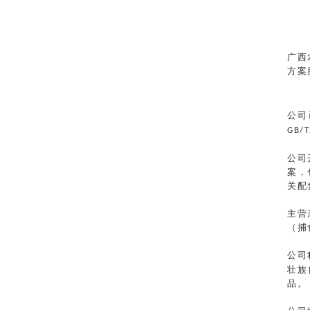
广西
方案
公司
GB/T
公司
案，
关配
主营
（捕
公司
壮族
品。