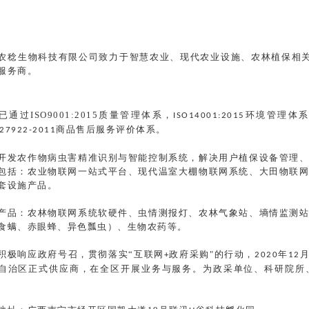
农稔生物科技有限公司
致力于智慧农业、现代农业设施、农林植保相
服务商。
已通过ISO9001:2015质量管理体系，
环境管理体
ISO14001:2015
商品售后服务评价体系。
27922-2011
开发农作物病虫害精准识别与智能控制系统，解决用户植保设备管理
包括：农业物联网一站式平台、现代温室大棚物联网系统、大田物联
套设施产品。
产品：农林物联网系统软硬件、虫情测报灯、农林气象站、墒情监测
食螨、赤眼蜂、异色瓢虫）、生物农药等。
积极响应政府号召，贯彻落实
“互联网
政府采购"的行动，
年
+
2020
12
自治区正式供应商，在全区开展业务与服务。为政采单位、科研院所