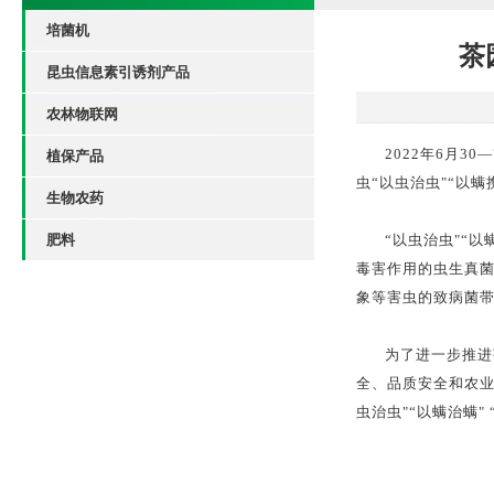
培菌机
茶
昆虫信息素引诱剂产品
农林物联网
2022年6月
植保产品
虫“以虫治虫"“以
生物农药
肥料
“以虫治虫"“
毒害作用的虫生真
象等害虫的致病菌
为了进一步推进
全、品质安全和农业
虫治虫"“以螨治螨