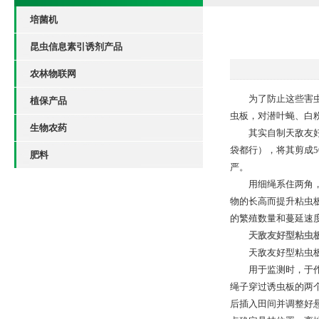
培菌机
昆虫信息素引诱剂产品
农林物联网
为了防止这些害虫尤
植保产品
虫板，对潜叶蝇、白
生物农药
其实自制天敌友好型
袋都行），将其剪成5
肥料
严。
用细绳系住两角，吊
物的长高而提升粘虫
的繁殖数量和蔓延速
天敌友好型粘虫
天敌友好型粘虫板
用于监测时，于作物
绳子穿过诱虫板的两
后插入田间并调整好悬