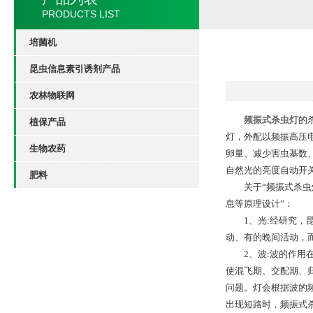
PRODUCTS LIST
培菌机
昆虫信息素引诱剂产品
农林物联网
频振式杀虫灯
的
植保产品
灯，外配以频振高压
生物农药
卵量、减少害虫基数、
自然光的亮度自动开
肥料
关于“频振式杀虫灯
息等原理设计”：
1、光:经研究，昆
动、有的晚间活动，
2、波:波的作用在
使混飞期、交配期、
问题。灯会根据波的
出现短路时，频振式